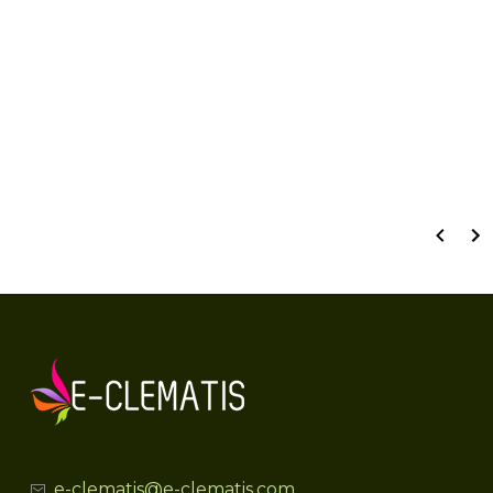
Dane techniczne:
wielkość pojemnika
P9 (0,5 litry)
waga produktu
0,5 kg
wysokość produktu
10 - 20 cm
e-clematis@e-clematis.com