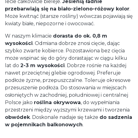
lecie całkowicie bieleje.
Jesienią ładnie
przebarwiają się na biało-zielono-różowy kolor
.
Może kwitnąć (starsze rośliny) wówczas pojawiają się
kwiaty białe, niepozorne i owocować.
W naszym klimacie
dorasta do ok. 0,8 m
wysokości
. Odmiana dobrze znosi cięcie, dając
szybko zwarte kobierce. Pozostawiona bez cięcia
może wspinać się do góry dorastając w ciągu kilku
lat do
2-3 m wysokości
. Dobrze rośnie na każdej
nawet przeciętnej glebie ogrodowej. Preferuje
podłoże żyzne, przepuszczalne. Toleruje okresowe
przesuszenie podłoża. Do stosowania w miejscach
osłoniętych w zachodniej, południowej i centralnej
Polsce jako
roślina okrywowa
, do wypełniania
przestrzeni między wyższymi krzewami i tworzenia
obwódek
. Doskonale nadaje się także
do sadzenia
w pojemnikach balkonowych
.