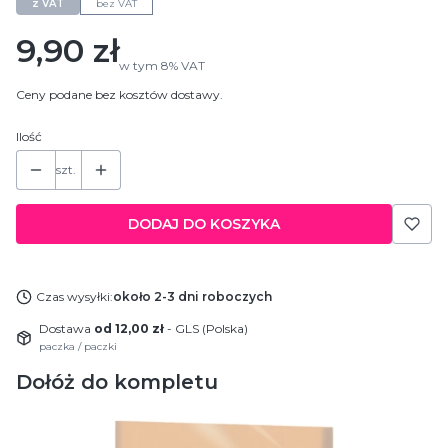
z VAT
bez VAT
Cena
9,90 zł
w tym
8%
VAT
Ceny podane bez kosztów dostawy.
Ilość
szt.
DODAJ DO KOSZYKA
Czas wysyłki:
około 2-3 dni roboczych
Dostawa
od 12,00 zł
- GLS (Polska)
paczka / paczki
Dołóż do kompletu