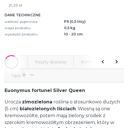
21,20 zł
DANE TECHNICZNE
wielkość pojemnika
P9 (0,5 litry)
waga produktu
0,5 kg
wysokość produktu
10 - 20 cm
Opis
Koszty dostawy
Komentarze
Atr
Opis
Euonymus fortunei Silver Queen
Urocza
zimozielona
roślina o stosunkowo dużych
(5 cm)
białozielonych liściach
. Wiosną są one
kremowożółte, potem mają zielony środek z
szerokim kremowożółtym obrzeżeniem, który w