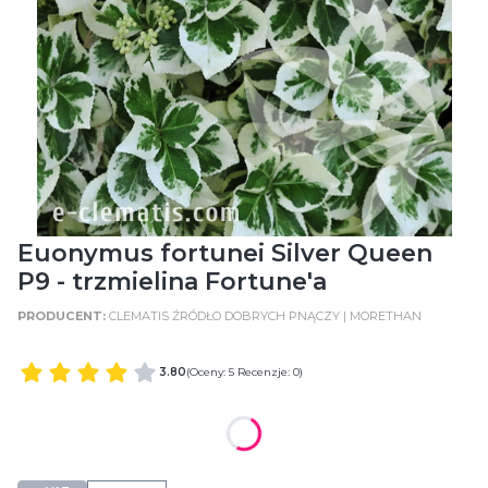
Euonymus fortunei Silver Queen
P9 - trzmielina Fortune'a
CLEMATIS ŹRÓDŁO DOBRYCH PNĄCZY | MORETHAN
3.80
(Oceny: 5 Recenzje: 0)
WIELKOŚĆ POJEMNIKA
WIELKOŚĆ POJEMNIKA P9 (0,5 Litry)