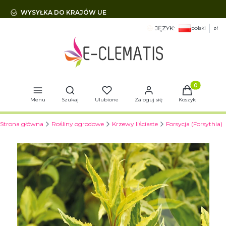
WYSYŁKA DO KRAJÓW UE
JĘZYK:
polski
zł
Otwórz wyszukiwarkę
Produkty w 
Menu
Szukaj
Ulubione
Zaloguj się
Koszyk
Strona główna
Rośliny ogrodowe
Krzewy liściaste
Forsycja (Forsythia)