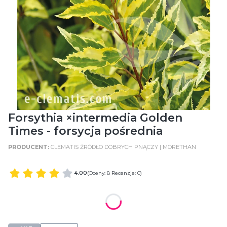
Forsythia ×intermedia Golden
Times - forsycja pośrednia
CLEMATIS ŹRÓDŁO DOBRYCH PNĄCZY | MORETHAN
4.00
(Oceny: 8 Recenzje: 0)
WIELKOŚĆ POJEMNIKA
C2 (2 Litry)