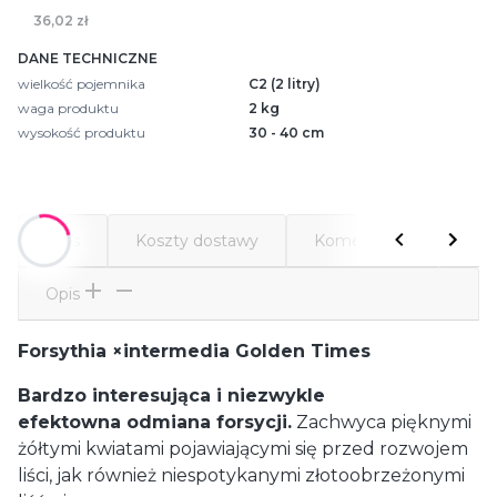
36,02 zł
DANE TECHNICZNE
wielkość pojemnika
C2 (2 litry)
waga produktu
2 kg
wysokość produktu
30 - 40 cm
Opis
Koszty dostawy
Komentarze
Atr
Opis
Forsythia ×intermedia Golden Times
Bardzo interesująca i niezwykle
efektowna odmiana forsycji.
Zachwyca pięknymi
żółtymi kwiatami pojawiającymi się przed rozwojem
liści, jak również niespotykanymi złotoobrzeżonymi