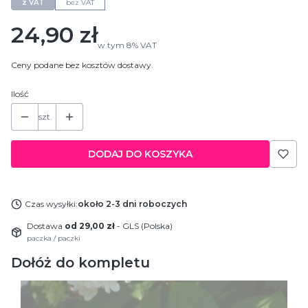
z VAT
bez VAT
Cena
24,90 zł
w tym
8%
VAT
Ceny podane bez kosztów dostawy.
Ilość
szt.
DODAJ DO KOSZYKA
Czas wysyłki:
około 2-3 dni roboczych
Dostawa
od 29,00 zł
- GLS (Polska)
paczka / paczki
Dołóż do kompletu