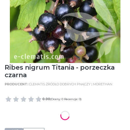
Ribes nigrum Titania - porzeczka
czarna
CLEMATIS ŹRÓDŁO DOBRYCH PNĄCZY | MORETHAN
0.00
(Oceny: 0 Recenzje: 0)
WIELKOŚĆ POJEMNIKA
C2 (2 Litry)