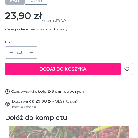
z VAT
bez VAT
Cena
23,90 zł
w tym
8%
VAT
Ceny podane bez kosztów dostawy.
Ilość
szt.
DODAJ DO KOSZYKA
Czas wysyłki:
około 2-3 dni roboczych
Dostawa
od 29,00 zł
- GLS (Polska)
paczka / paczki
Dołóż do kompletu