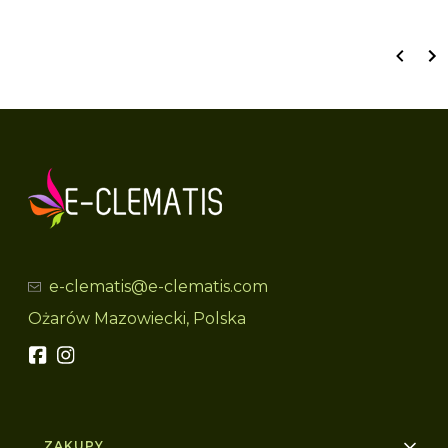
e-clematis@e-clematis.com
Ożarów Mazowiecki, Polska
Linki w stopce
ZAKUPY