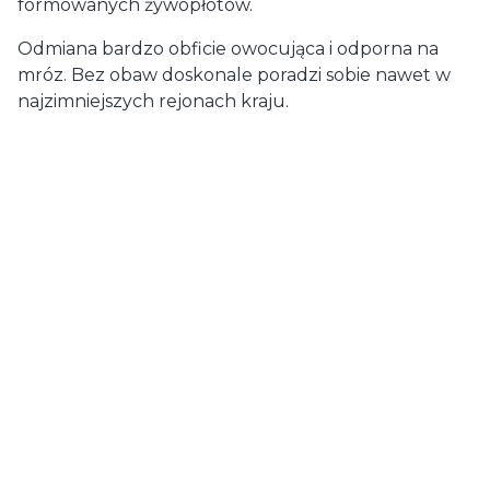
formowanych żywopłotów.
Odmiana bardzo obficie owocująca i odporna na
mróz. Bez obaw doskonale poradzi sobie nawet w
najzimniejszych rejonach kraju.
Dostawa
od 29,00 zł
- GLS (Polska)
paczka / paczki
Koszty dostawy wybranego
produktu
Cena dostawy dotyczy tego produktu (w wybranym wariancie - jeśli dotyczy). Może
się ona zmienić po dodaniu innych produktów do koszyka.