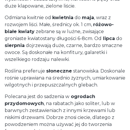
duże klapowane, zielone liście.
Odmiana kwitnie od
kwietnia
do
maja
, wraz z
rozwojem liści. Małe, średnicy ok. 1 cm,
różowo-
białe kwiaty
zebrane są w luźne, zwisające
groniaste kwiatostany długości 6-8cm. Od
lipca
do
sierpnia
dojrzewają duże, czarne, bardzo smaczne
owoce. Są doskonałe na konfitury, galaretki i
wszelkiego rodzaju nalewki.
Roślina preferuje
słoneczne
stanowiska. Doskonale
rośnie uprawiana na średnio żyznych, umiarkowanie
wilgotnych i przepuszczalnych glebach.
Polecana jest do sadzenia w
ogrodach
przydomowych
, na rabatach jako soliter, lub w
barwnych zestawieniach z innymi krzewami lub
niskimi drzewami. Dobrze znosi ciecie, dlatego z
powodzeniem można używać jej do tworzenia