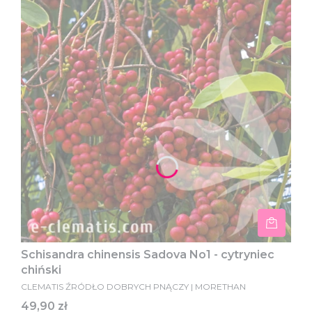
Schisandra chinensis Sadova No1 - cytryniec
chiński
CLEMATIS ŹRÓDŁO DOBRYCH PNĄCZY | MORETHAN
Cena
49,90 zł