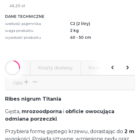
46,20 zł
DANE TECHNICZNE
wielkość pojemnika
C2 (2 litry)
waga produktu
2 kg
wysokość produktu
40 - 50 cm
Opis
Koszty dostawy
Komentarze
Atr
Opis
Ribes nigrum Titania
Gęsta,
mrozoodporna
i
obficie owocująca
odmiana porzeczki
.
Przybiera formę gęstego krzewu, dorastając do
2 m
wysokości. Posiada sztywne, wzniesione pędy oraz